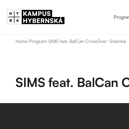
Progra
Home
/
Program
/
SIMS feat. BalCan CrossOver: Srbenka
SIMS feat. BalCan 