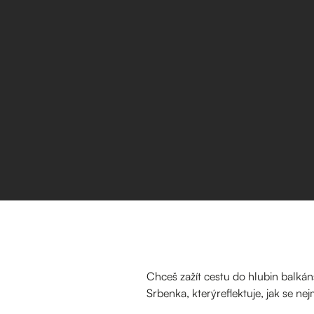
Chceš zažít cestu do hlubin balká
Srbenka, kterýreflektuje, jak se n