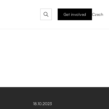
Get involved
Czech
18
.
10
.
2023