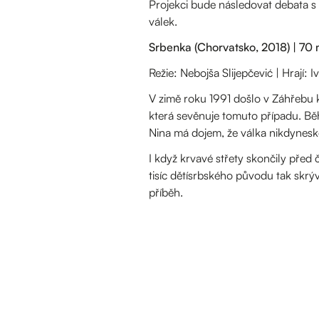
Projekci bude následovat debata s
válek.
Srbenka (Chorvatsko, 2018) | 70
Režie: Nebojša Slijepčević | Hrají: 
V zimě roku 1991 došlo v Záhřebu k v
která sevěnuje tomuto případu. Bě
Nina má dojem, že válka nikdynesk
I když krvavé střety skončily před
tisíc dětísrbského původu tak skrý
příběh.