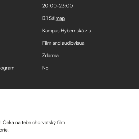
20:00
-
23:00
B.1 Sál
map
Kampus Hybernská z.ú.
Film and audiovisual
Zdarma
rogram
No
! Čeká na tebe chorvatský film
rie.