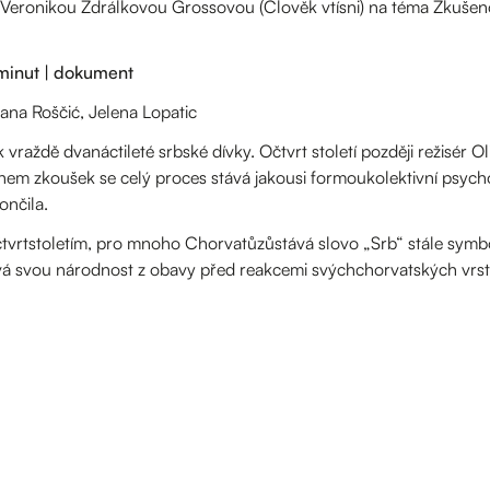
 Veronikou Zdrálkovou Grossovou (Člověk vtísni) na téma Zkušenos
 minut | dokument
Ivana Roščić, Jelena Lopatic
raždě dvanáctileté srbské dívky. Očtvrt století později režisér Oli
hem zkoušek se celý proces stává jakousi formoukolektivní psycho
ončila.
 čtvrtstoletím, pro mnoho Chorvatůzůstává slovo „Srb“ stále sym
vá svou národnost z obavy před reakcemi svýchchorvatských vrste