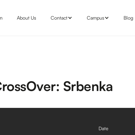
m
About Us
Contact
Campus
Blog
CrossOver: Srbenka
Date