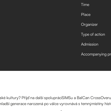
Time
Place
Organizer
Type of action
Admission
Accompanying p
nské kultury? Přijď na další spolupráciSIMSu a BalCan CrossOveru
ejmladší generace narozená po válce vyrovnává s temnýmistíny histo