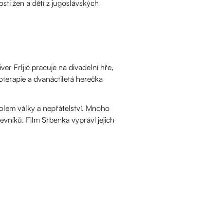
ti žen a dětí z jugoslávských
ver Frljić pracuje na divadelní hře,
terapie a dvanáctiletá herečka
bolem války a nepřátelství. Mnoho
vníků. Film Srbenka vypráví jejich