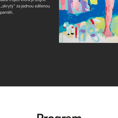
 „skrytý“ za jednou sdílenou
 paměti.
Program