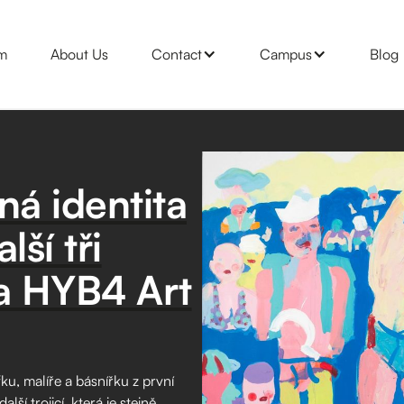
m
About Us
Contact
Campus
Blog
ená identita
lší tři
va HYB4 Art
ku, malíře a básnířku z první
ší trojicí, která je stejně