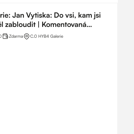
e: Jan Vytiska: Do vsi, kam jsi
l zabloudit | Komentovaná
0
Zdarma
C.0 HYB4 Galerie