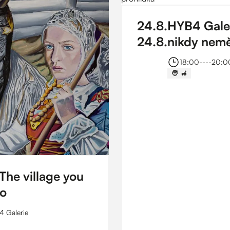
24
.
8
.
HYB4 Galeri
24
.
8
.
nikdy nemě
prohlídka
18:00
----
20:0
🧑 ‍ 🦽
The village you
to
 Galerie