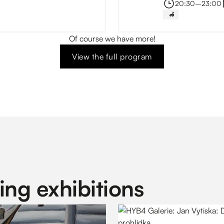
20:30
–⁠
23:00
‍🦽
Of course we have more!
View the full program
ng exhibitions