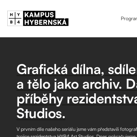
Progra
Grafická dílna, sdíl
a tělo jako archiv. Da
příběhy rezidentst
Studios.
V prvním díle našeho seriálu jsme vám představili fotograf
trojice rezidentstva HYB4 Art Studios. Dnes pokračujeme dal