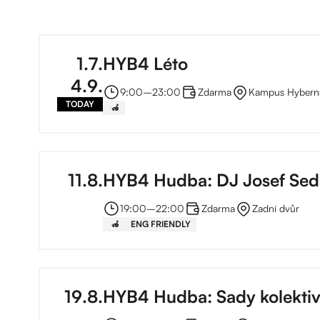
1
.
7
.
HYB4 Léto
4
.
9
.
9:00
–⁠
23:00
Zdarma
Kampus Hybern
TODAY
‍🦽
11
.
8
.
HYB4 Hudba: DJ Josef Sed
19:00
–⁠
22:00
Zdarma
Zadní dvůr
‍🦽
ENG FRIENDLY
19
.
8
.
HYB4 Hudba: Sady kolekti