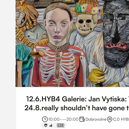
12
.
6
.
HYB4 Galerie: Jan Vytiska: 
24
.
8
.
really shouldn’t have gone 
10:00
----
20:00
Dobrovolné
C.0 HYB4
🧑 ‍ 🦽
🇬🇧