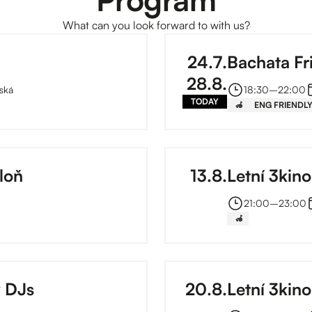
What can you look forward to with us?
24
.
7
.
Bachata Fr
28
.
8
.
ská
18:30
–⁠
22:00
TODAY
‍🦽
ENG FRIENDL
loň
13
.
8
.
Letní 3kino
21:00
–⁠
23:00
‍🦽
v DJs
20
.
8
.
Letní 3kin