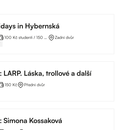
idays in Hybernská
100 Kč studenti / 150 Kč plné za lekci
Zadní dvůr
Y
: LARP. Láska, trollové a další
150 Kč
Přední dvůr
o: Simona Kossaková