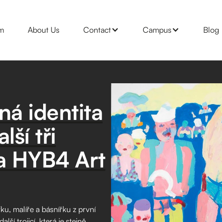
m
About Us
Contact
Campus
Blog
ená identita
lší tři
va HYB4 Art
ku, malíře a básnířku z první
ší trojicí, která je stejně