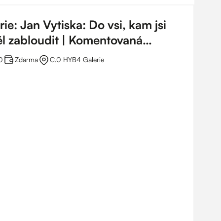
e: Jan Vytiska: Do vsi, kam jsi
l zabloudit | Komentovaná
0
Zdarma
C.0 HYB4 Galerie