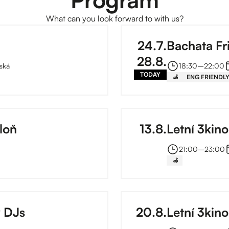
What can you look forward to with us?
24
.
7
.
Bachata Fr
28
.
8
.
ská
18:30
–⁠
22:00
TODAY
‍🦽
ENG FRIENDL
loň
13
.
8
.
Letní 3kino
21:00
–⁠
23:00
‍🦽
v DJs
20
.
8
.
Letní 3kin