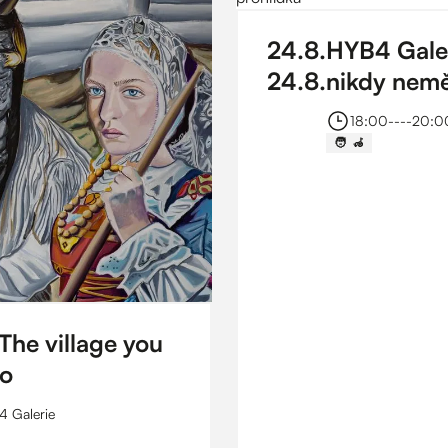
24
.
8
.
HYB4 Galeri
24
.
8
.
nikdy nemě
prohlídka
18:00
----
20:0
🧑 ‍ 🦽
The village you
to
 Galerie