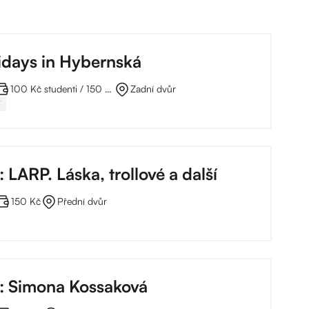
idays in Hybernská
100 Kč studenti / 150 Kč plné za lekci
Zadní dvůr
Y
: LARP. Láska, trollové a další
150 Kč
Přední dvůr
o: Simona Kossaková