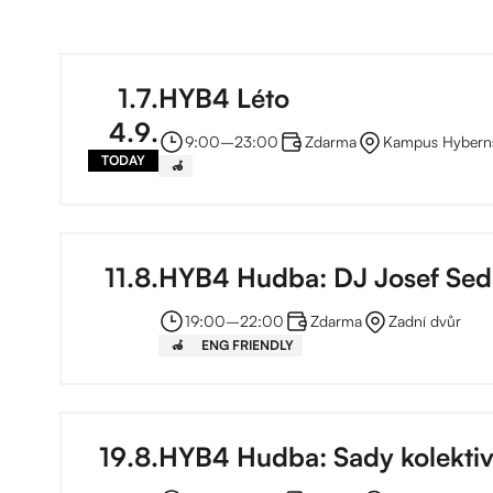
1
.
7
.
HYB4 Léto
4
.
9
.
9:00
–⁠
23:00
Zdarma
Kampus Hybern
TODAY
‍🦽
11
.
8
.
HYB4 Hudba: DJ Josef Sed
19:00
–⁠
22:00
Zdarma
Zadní dvůr
‍🦽
ENG FRIENDLY
19
.
8
.
HYB4 Hudba: Sady kolekti