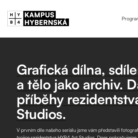
Progra
Grafická dílna, sdíl
a tělo jako archiv. Da
příběhy rezidentst
Studios.
V prvním díle našeho seriálu jsme vám představili fotograf
trojice rezidentstva HYB4 Art Studios. Dnes pokračujeme dal