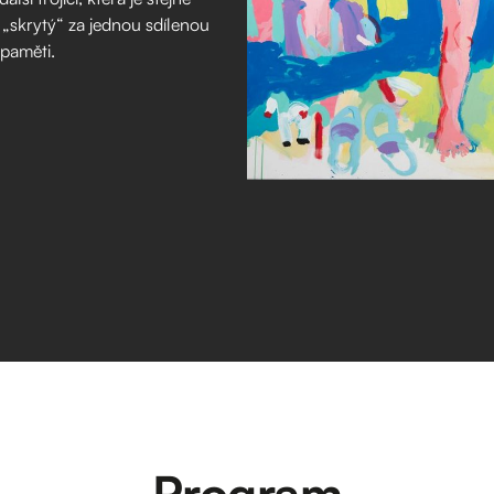
 „skrytý“ za jednou sdílenou
 paměti.
Program