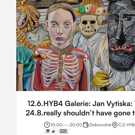
12
.
6
.
HYB4 Galerie: Jan Vytiska: 
24
.
8
.
really shouldn’t have gone 
10:00
----
20:00
Dobrovolné
C.0 HYB4
🧑 ‍ 🦽
🇬🇧